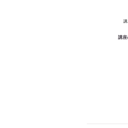
講
講座
Home
ご提供でき