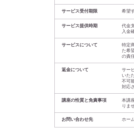
サービス受付期限
希望
サービス提供時期
代金
入金
サービスについて
特定
た希
の責
返金について
サー
いた
不可
対応
講座の性質と免責事項
本講
りま
お問い合わせ先
ホー