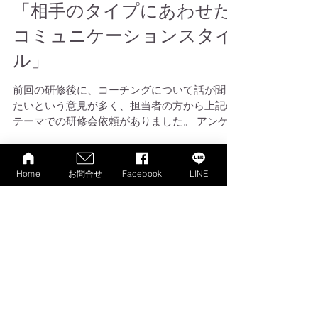
東大阪市集団給食研究会
「相手のタイプにあわせた
コミュニケーションスタイ
ル」
前回の研修後に、コーチングについて話が聞き
たいという意見が多く、担当者の方から上記の
テーマでの研修会依頼がありました。 アンケー
トの記述記入が、こんなに多かったことに驚き
Home
お問合せ
Facebook
LINE
と感動です。 参加者の皆さんの沢山の気づき
が、今後の仕事に生かせる事を願っていま
す！...
最新記事
クレセール オンライン