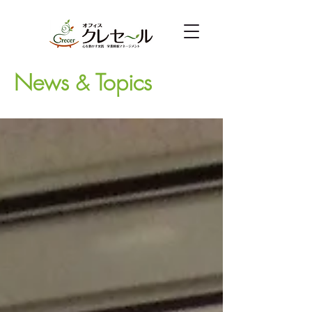
News
Topics
&