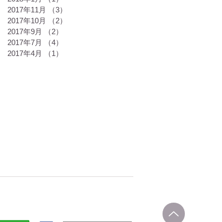
2017年11月
（3）
3件の記事
2017年10月
（2）
2件の記事
2017年9月
（2）
2件の記事
2017年7月
（4）
4件の記事
2017年4月
（1）
1件の記事
ール理念
チーム紹介
News&Topics
特定商取引法に基づく表記
町1-66 オフィス クレセール
松岡幸代